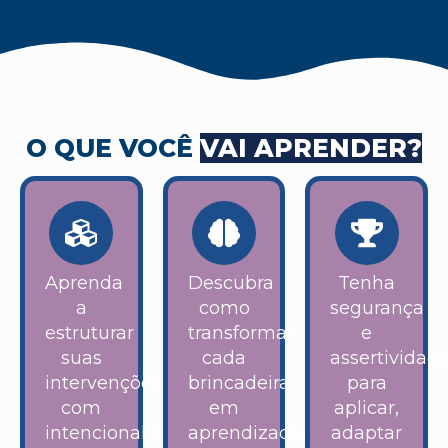
O QUE VOCÊ
VAI APRENDER?
Aprenda
Descubra
Tenha
a
como
segurança
estruturar
transformar
e
suas
cada
assertividad
intervenções
brincadeira
para
com
em
aplicar,
intencionalidade,
aprendizado,
adaptar