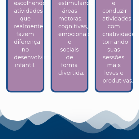
escolhendo
estimulando
e
atividades
áreas
conduzir
que
motoras,
atividades
realmente
cognitivas,
com
fazem
emocionais
criatividade,
diferença
e
tornando
no
sociais
suas
desenvolvimento
de
sessões
infantil.
forma
mais
divertida.
leves e
produtivas.